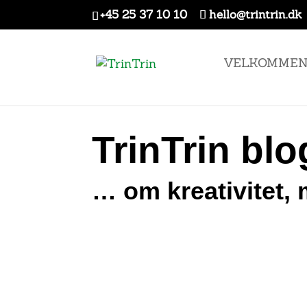
+45 25 37 10 10
hello@trintrin.dk
VELKOMME
TrinTrin bl
… om kreativitet, 